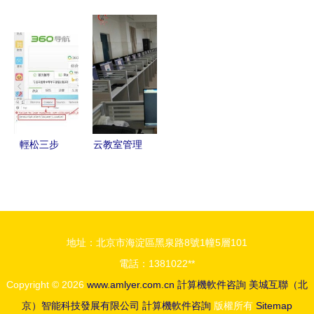
腦錄屏軟件
組裝機 如
詢計算機使
大學計算機
排行榜 哪
何選擇最適
用記錄 推
科學碩士
個最好用？
合你的電
薦的專業軟
nau mscs
腦？
件與實用指
招生簡章來
南
了
輕松三步
云教室管理
查詢電腦瀏
軟件與YL-
覽器
X100禹龍
Cookies數
云 桌面虛
據的完整指
擬化引領智
地址：北京市海淀區黑泉路8號1幢5層101
南
慧教育新篇
電話：1381022**
章
Copyright © 2026
www.amlyer.com.cn
計算機軟件咨詢
美城互聯（北
京）智能科技發展有限公司
計算機軟件咨詢
版權所有
Sitemap