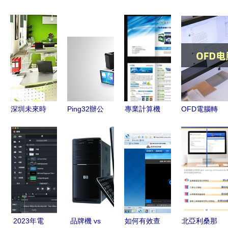
深圳未來時
Ping32辦公
專業計算機
OFD電腦轉
代城科技
軟件 如何
軟件折頁設
Word的操
引領計算機
輕松實現員
計模板下載
作技巧與軟
軟件咨詢新
工電腦的遠
與咨詢服務
件推薦
高度
程管理
詳解
2023年電
品牌機 vs
如何有效查
北亞利桑那